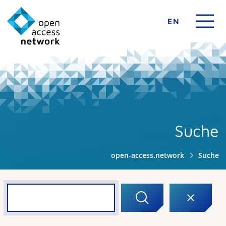
EN
Suche
open-access.network
Suche