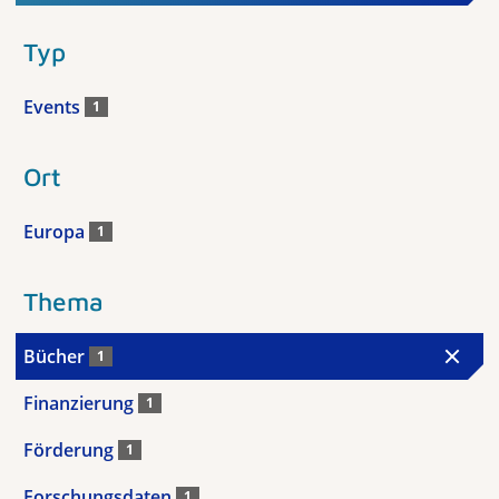
Typ
Events
1
Ort
Europa
1
Thema
Bücher
1
Finanzierung
1
Förderung
1
Forschungsdaten
1