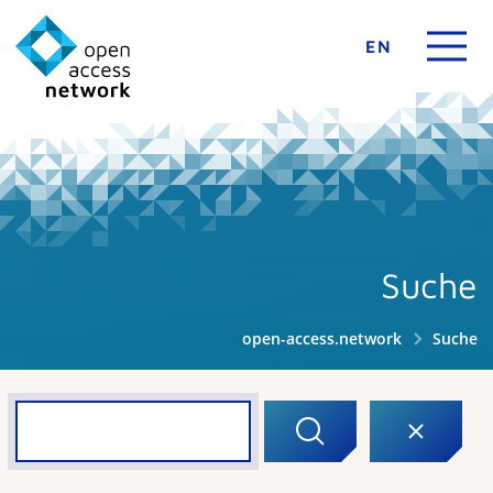
EN
Suche
open-access.network
Suche