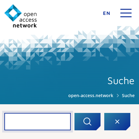
EN
Suche
open-access.network
Suche