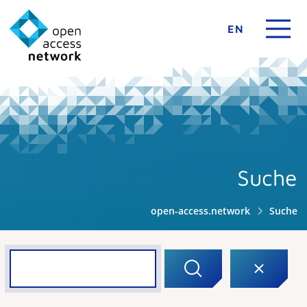
EN
Suche
open-access.network
Suche