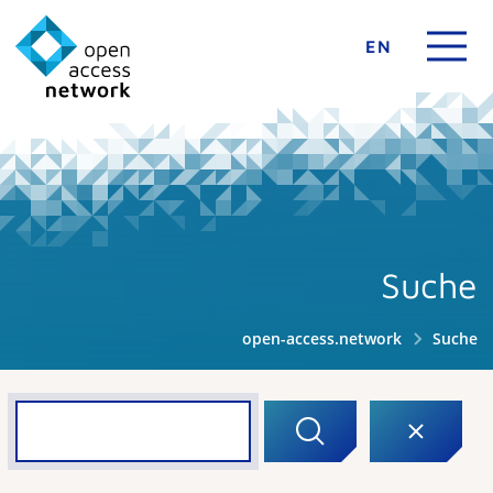
EN
Suche
open-access.network
Suche