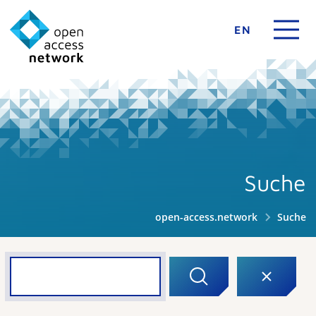
EN
Suche
open-access.network
Suche