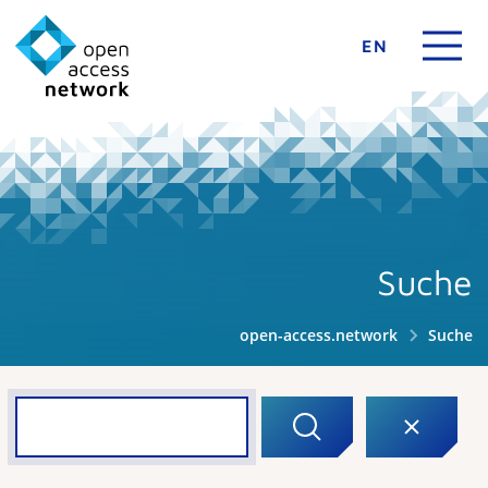
EN
Suche
open-access.network
Suche