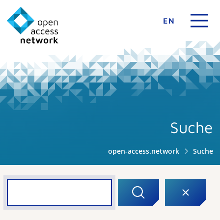
EN
Suche
open-access.network
Suche