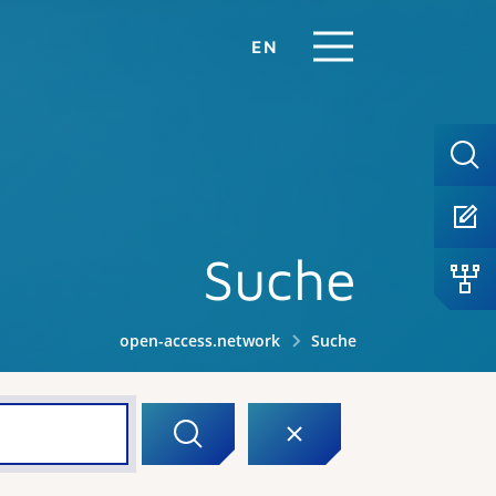
EN
Suche
open-access.network
Suche