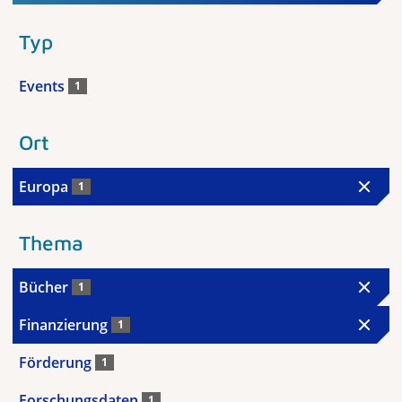
Typ
Events
1
Ort
Europa
1
Thema
Bücher
1
Finanzierung
1
Förderung
1
Forschungsdaten
1