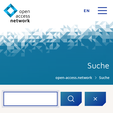
EN
Suche
open-access.network
Suche