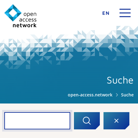
EN
Suche
open-access.network
Suche