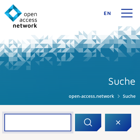
EN
Suche
open-access.network
Suche