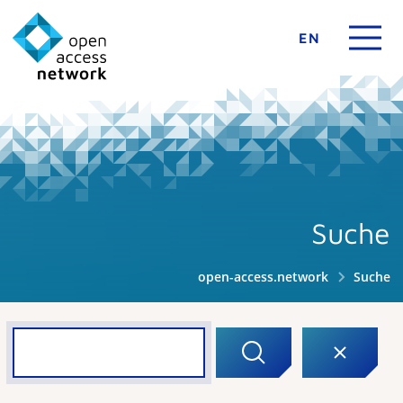
EN
Suche
open-access.network
Suche