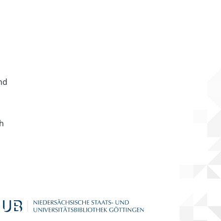
nd
ch