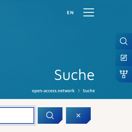
EN
Suche
open-access.network
Suche