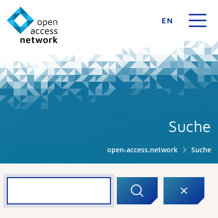
EN
Suche
open-access.network
Suche