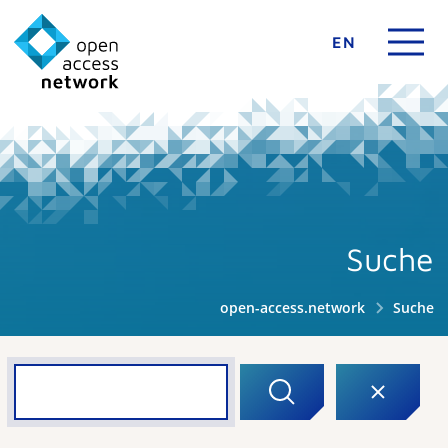
EN
Suche
open-access.network
Suche