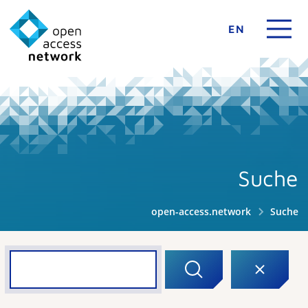
EN
Suche
open-access.network
Suche