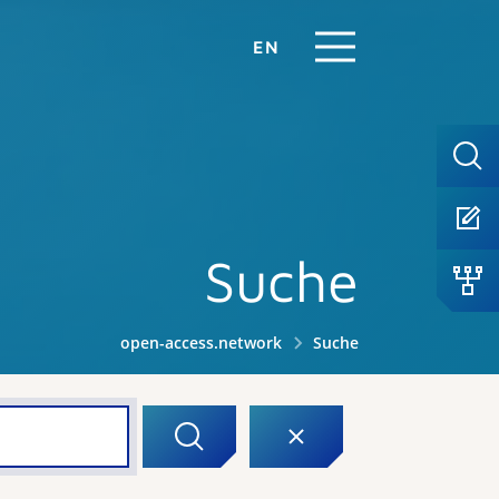
EN
Suche
open-access.network
Suche