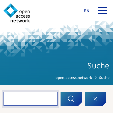
EN
Suche
open-access.network
Suche