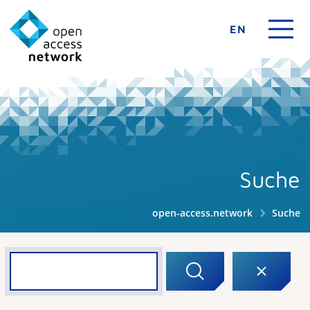
EN
Suche
open-access.network
Suche