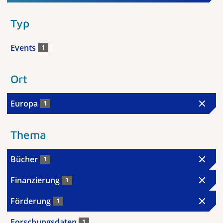
Typ
Events
1
Ort
Europa
1
Thema
Bücher
1
Finanzierung
1
Förderung
1
Forschungsdaten
1