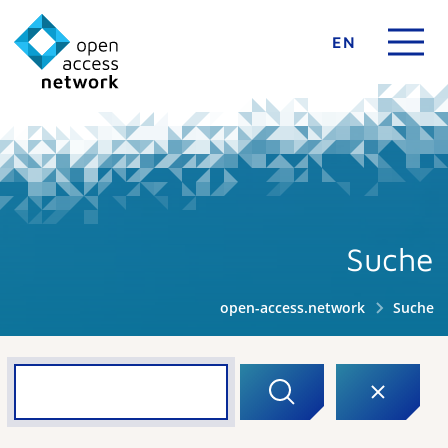
EN
Suche
open-access.network
Suche