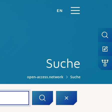
EN
Suche
open-access.network
Suche