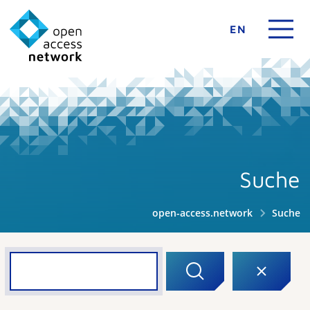
EN
Suche
open-access.network
Suche