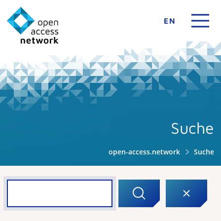
EN
Suche
open-access.network
Suche