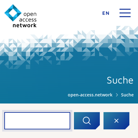
EN
Suche
open-access.network
Suche