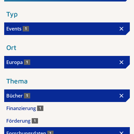
Typ
Events
1
Ort
Europa
1
Thema
Bücher
1
Finanzierung
1
Förderung
1
Forschungsdaten
1