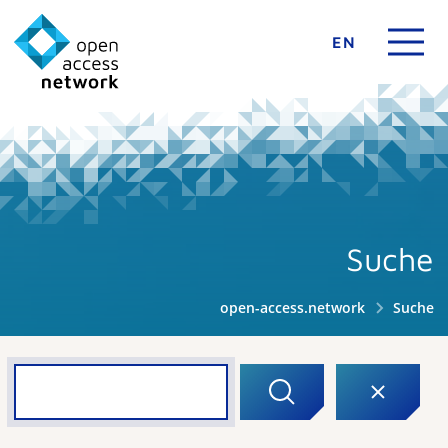
EN
Suche
open-access.network
Suche