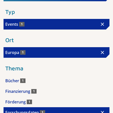
Typ
Events
1
Ort
Europa
1
Thema
Bücher
1
Finanzierung
1
Förderung
1
Forschungsdaten
1