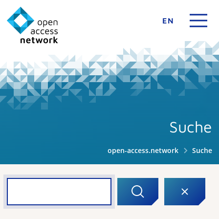
EN
Suche
open-access.network
Suche