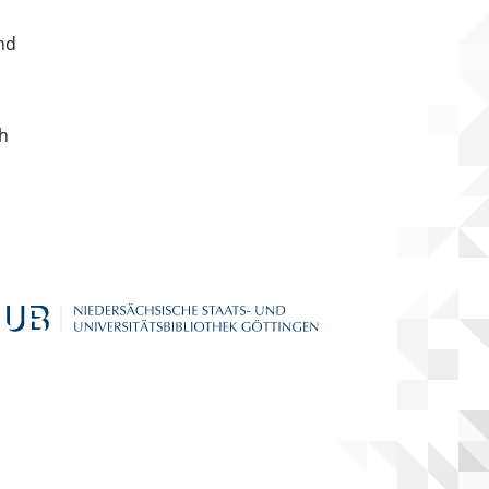
nd
ch