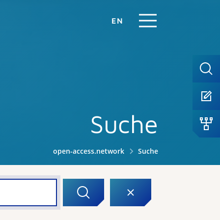
EN
Suche
open-access.network
Suche