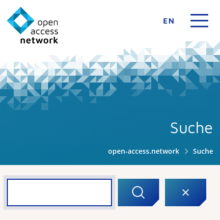
EN
Suche
open-access.network
Suche