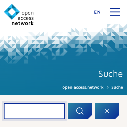
EN
Suche
open-access.network
Suche