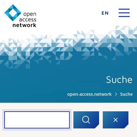
EN
Suche
open-access.network
Suche