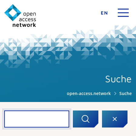
EN
Suche
open-access.network
Suche