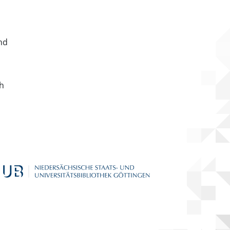
nd
ch