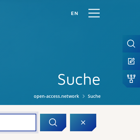
EN
Suche
open-access.network
Suche