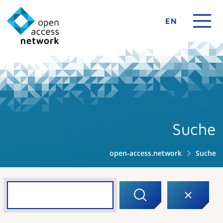
EN
Suche
open-access.network
Suche