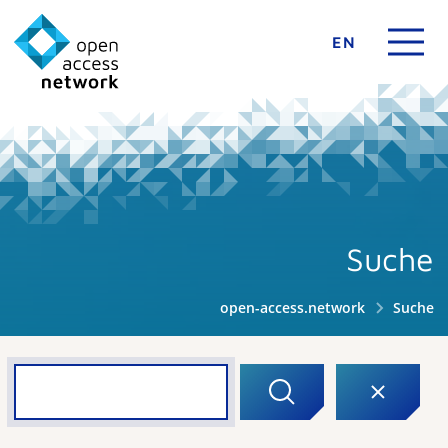
EN
Suche
open-access.network
Suche