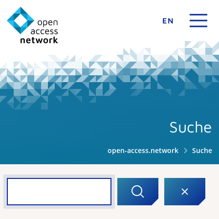
EN
Suche
open-access.network
Suche