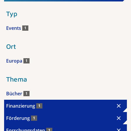
Typ
Events
1
Ort
Europa
1
Thema
Bücher
1
Finanzierung
1
Förderung
1
Forschungsdaten
1