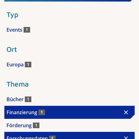
Typ
Events
1
Ort
Europa
1
Thema
Bücher
1
Finanzierung
1
Förderung
1
Forschungsdaten
1