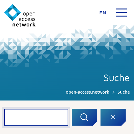
EN
Suche
open-access.network
Suche