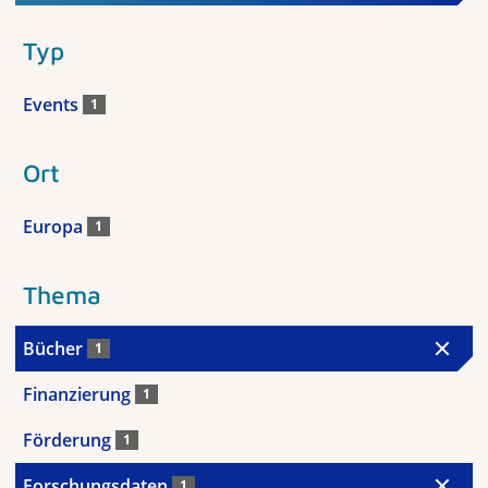
Typ
Events
1
Ort
Europa
1
Thema
Bücher
1
Finanzierung
1
Förderung
1
Forschungsdaten
1