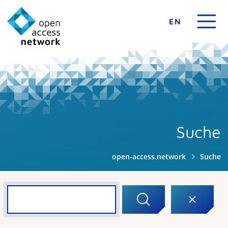
EN
Suche
open-access.network
Suche