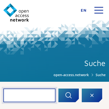
EN
Suche
open-access.network
Suche