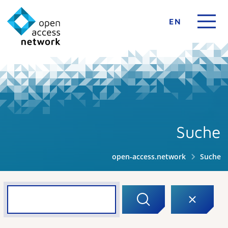
EN
Suche
open-access.network
Suche