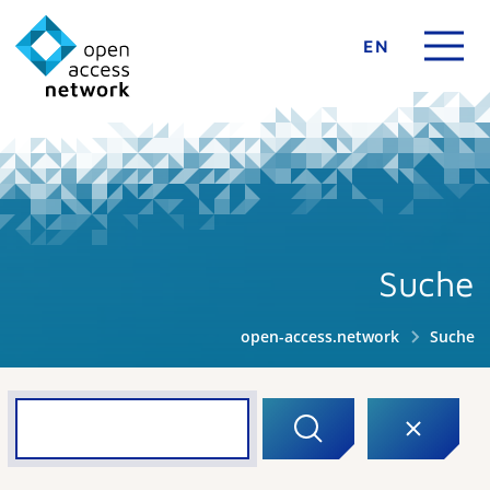
EN
Suche
open-access.network
Suche