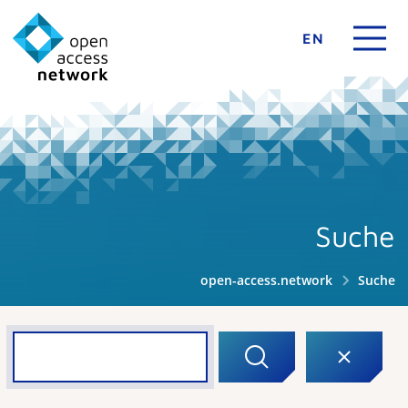
EN
Suche
open-access.network
Suche