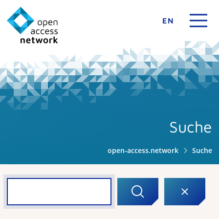
EN
Suche
open-access.network
Suche