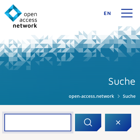
EN
Suche
open-access.network
Suche