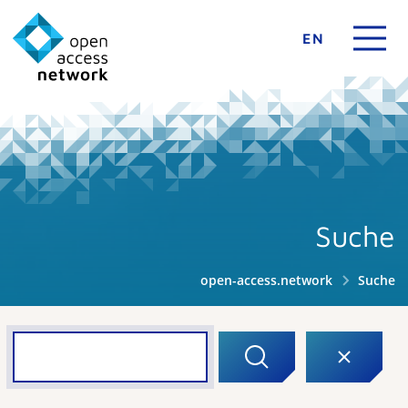
EN
Suche
open-access.network
Suche