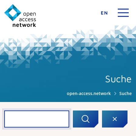
EN
Suche
open-access.network
Suche