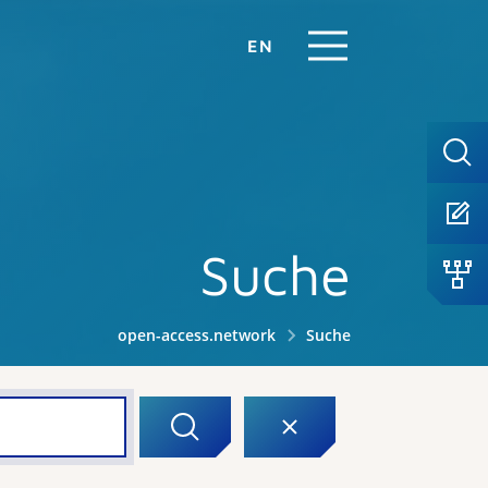
EN
Suche
open-access.network
Suche