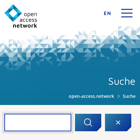
EN
Suche
open-access.network
Suche