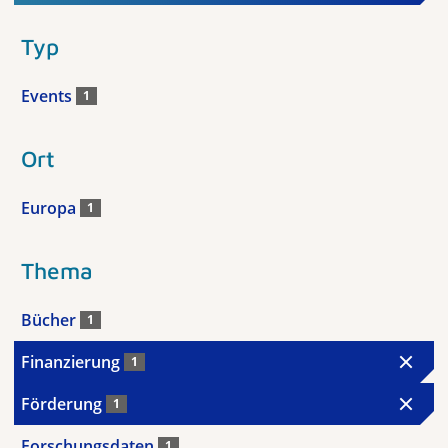
Typ
Events
1
Ort
Europa
1
Thema
Bücher
1
Finanzierung
1
Förderung
1
Forschungsdaten
1