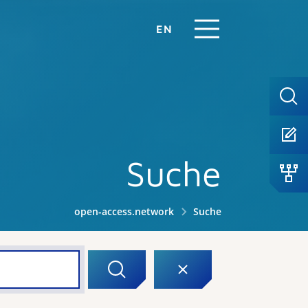
EN
Suche
open-access.network
Suche