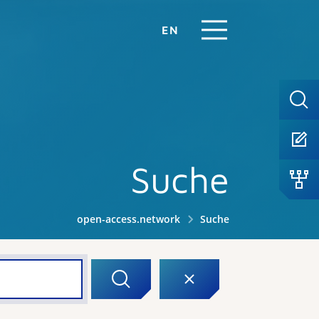
EN
Suche
open-access.network
Suche